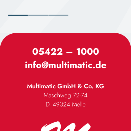
N&
05422 – 1000
info@multimatic.de
Multimatic GmbH & Co. KG
Maschweg 72-74
D- 49324
Melle