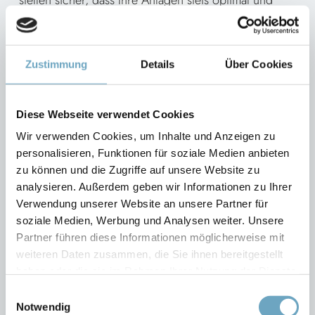
ressourcenschonend funktionieren.
Zustimmung
Details
Über Cookies
Diese Webseite verwendet Cookies
4
Wir verwenden Cookies, um Inhalte und Anzeigen zu
personalisieren, Funktionen für soziale Medien anbieten
zu können und die Zugriffe auf unsere Website zu
analysieren. Außerdem geben wir Informationen zu Ihrer
Kundennähe
Verwendung unserer Website an unsere Partner für
soziale Medien, Werbung und Analysen weiter. Unsere
Beste Erreichbarkeit durch Kundenberater und
Partner führen diese Informationen möglicherweise mit
Service in Ihrer Nähe. Unsere Experten garantieren
weiteren Daten zusammen, die Sie ihnen bereitgestellt
Ihnen flexible und schnelle Reaktionen auf Ihre
haben oder die sie im Rahmen Ihrer Nutzung der Dienste
individuellen Bedürfnisse und Anforderungen.
gesammelt haben.
Einwilligungsauswahl
Notwendig