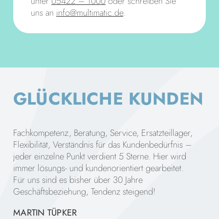
unter
05422 – 1000
oder schreiben Sie
uns an
info@multimatic.de
.
GLÜCKLICHE KUNDEN
Fachkompetenz, Beratung, Service, Ersatzteillager,
Von
Flexibilität, Verständnis für das Kundenbedürfnis –
ein
jeder einzelne Punkt verdient 5 Sterne. Hier wird
Ers
immer lösungs- und kundenorientiert gearbeitet.
Err
Für uns sind es bisher über 30 Jahre
Fin
Geschäftsbeziehung, Tendenz steigend!
kur
und
MARTIN TÜPKER