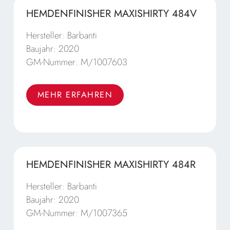
HEMDENFINISHER MAXISHIRTY 484V
Hersteller:
Barbanti
Baujahr:
2020
GM-Nummer:
M/1007603
MEHR ERFAHREN
Fremddampfbeheizt
- Integrierte Wärmerückgewinnung
zur Energieeinsparung
HEMDENFINISHER MAXISHIRTY 484R
- Kondensatrückführung
Hersteller:
Barbanti
zur Energie-Rückgewinnung des Kondensats
Baujahr:
2020
- Touch-Screen-Computersteuerung
GM-Nummer:
M/1007365
Teilezähler, anpassbaren Programmen, Statistik,
Fehlerdiagnose,