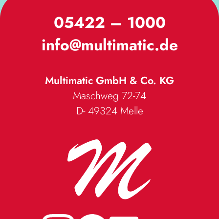
leichteres Handling
05422 – 1000
- Servicefreundlich, da die elektrischen und pneumatischen
Steuerelemente
gut erreichbar sind.
info@multimatic.de
- Stabile Gerätekonstruktion / lange Lebensdauer
- mit Kurzarmspann-Vorrichtung mit Doppelklemmen in
Rundform
Multimatic GmbH & Co. KG
- mit beheizten Manschetten - Schlitzpatschen
Maschweg 72-74
D- 49324
Melle
WENIGER ANZEIGEN