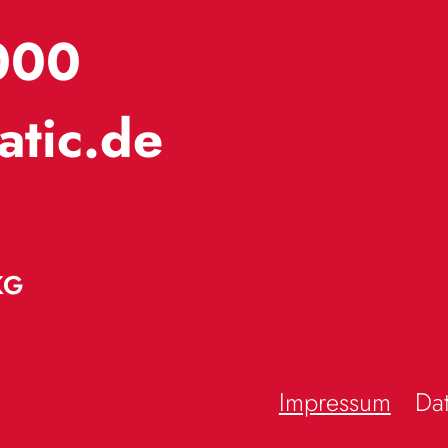
000
atic.de
KG
Impressum
Da