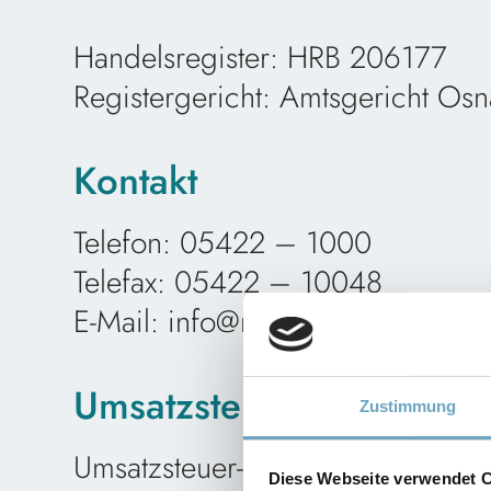
Handelsregister: HRB 206177
Registergericht: Amtsgericht Os
Kontakt
Telefon: 05422 – 1000
Telefax: 05422 – 10048
E-Mail: info@multimatic.de
Umsatzsteuer-ID
Zustimmung
Umsatzsteuer-Identifikationsnum
Diese Webseite verwendet 