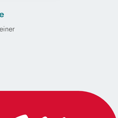
le
 einer