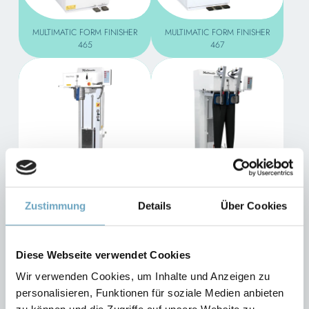
MULTIMATIC FORM FINISHER
MULTIMATIC FORM FINISHER
465
467
MULTIMATIC HOSENTOPPER
MULTIMATIC HOSENTOPPER
Zustimmung
Details
Über Cookies
TP 65
TP 67
Diese Webseite verwendet Cookies
Wir verwenden Cookies, um Inhalte und Anzeigen zu
personalisieren, Funktionen für soziale Medien anbieten