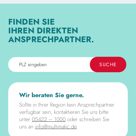
FINDEN SIE
IHREN DIREKTEN
ANSPRECH­PARTNER.
SUCHE
Wir beraten Sie gerne.
Sollte in Ihrer Region kein Ansprechpartner
verfügbar sein, kontaktieren Sie uns bitte
unter
05422 – 1000
oder schreiben Sie
uns an
info@multimatic.de
.