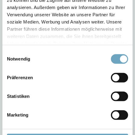
zu können und die Zugriffe auf unsere Website zu
analysieren. Außerdem geben wir Informationen zu Ihrer
Verwendung unserer Website an unsere Partner für
soziale Medien, Werbung und Analysen weiter. Unsere
MULTIMATIC DOPPELBEIN-
MULTIMATIC
Partner führen diese Informationen möglicherweise mit
HOSENPRESSE P650
DOPPELFINISHER 843
weiteren Daten zusammen, die Sie ihnen bereitgestellt
haben oder die sie im Rahmen Ihrer Nutzung der Dienste
gesammelt haben.
Einwilligungsauswahl
Notwendig
Präferenzen
Statistiken
MULTIMATIC KRAGEN-
MULTIMATIC KITTEL- UND
MANSCHETTEN-PRESSE RO
HEMDENFINISHER 489
551
Marketing