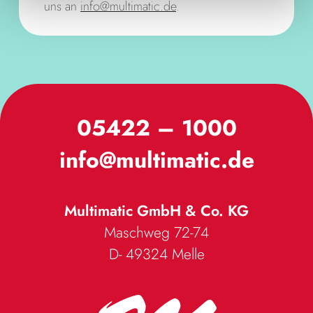
uns an
info@multimatic.de
.
05422 – 1000
info@multimatic.de
Multimatic GmbH & Co. KG
Maschweg 72-74
D- 49324
Melle