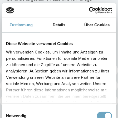
reibungslos läuft, kümmern wir uns um Lieferung und
Installation und bieten Ihnen einen umfassenden
deutschlandweiten Service sowie einen schnellen und
einfachen Ersatzteilversand.
Zustimmung
Details
Über Cookies
NOCH MEHR SERVICE FÜR
Diese Webseite verwendet Cookies
SIE
Wir verwenden Cookies, um Inhalte und Anzeigen zu
personalisieren, Funktionen für soziale Medien anbieten
zu können und die Zugriffe auf unsere Website zu
Formblatt Anzeige nach § 5(2) BImSchV
analysieren. Außerdem geben wir Informationen zu Ihrer
Verwendung unserer Website an unsere Partner für
soziale Medien, Werbung und Analysen weiter. Unsere
Lösemittelbilanz-Rechner
Partner führen diese Informationen möglicherweise mit
weiteren Daten zusammen, die Sie ihnen bereitgestellt
Betriebsvermittlung Aachen
haben oder die sie im Rahmen Ihrer Nutzung der Dienste
gesammelt haben.
Einwilligungsauswahl
Notwendig